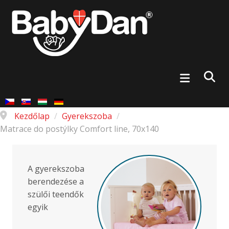
Kezdőlap
/
Gyerekszoba
/
Matrace do postýlky Comfort line, 70x140
A gyerekszoba
berendezése a
szülői teendők
egyik