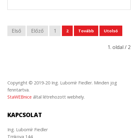
Első
Előző
1
2
Tovább
Utolsó
1. oldal / 2
Copyright © 2019-20 Ing. Lubomír Fiedler. Minden jog
fenntartva.
StaWEBnice
által létrehozott webhely.
KAPCSOLAT
Ing. Lubomír Fiedler
Trnkova 144