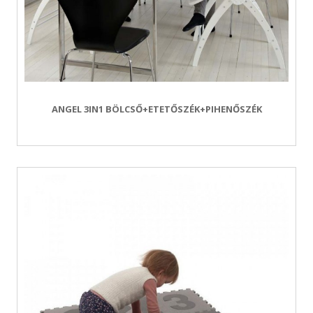
ANGEL 3IN1 BÖLCSŐ+ETETŐSZÉK+PIHENŐSZÉK