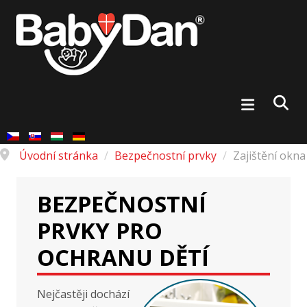
Úvodní stránka
/
Bezpečnostní prvky
/
Zajištění okna
BEZPEČNOSTNÍ
PRVKY PRO
OCHRANU DĚTÍ
Nejčastěji dochází