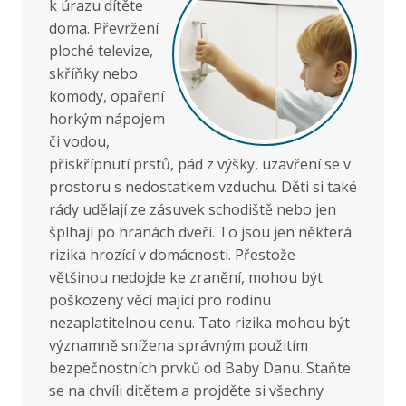
k úrazu dítěte
doma. Převržení
ploché televize,
skříňky nebo
komody, opaření
horkým nápojem
či vodou,
přiskřípnutí prstů, pád z výšky, uzavření se v
prostoru s nedostatkem vzduchu. Děti si také
rády udělají ze zásuvek schodiště nebo jen
šplhají po hranách dveří. To jsou jen některá
rizika hrozící v domácnosti. Přestože
většinou nedojde ke zranění, mohou být
poškozeny věcí mající pro rodinu
nezaplatitelnou cenu. Tato rizika mohou být
významně snížena správným použitím
bezpečnostních prvků od Baby Danu. Staňte
se na chvíli ditětem a projděte si všechny