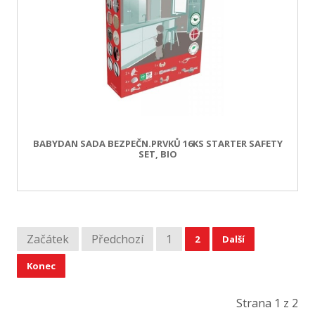
BABYDAN SADA BEZPEČN.PRVKŮ 16KS STARTER SAFETY
SET, BIO
Začátek
Předchozí
1
2
Další
Konec
Strana 1 z 2