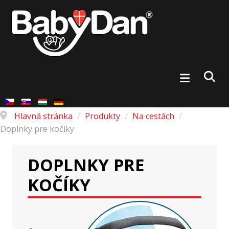
Hlavná stránka
/
Produkty
/
Na cestách
/
Doplnky pre kočíky
DOPLNKY PRE
KOČÍKY