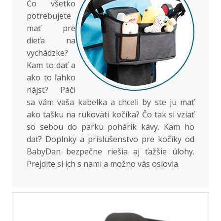
Čo všetko
potrebujete
mať pre
dieťa na
vychádzke?
Kam to dať a
ako to ľahko
nájsť? Páči
sa vám vaša kabelka a chceli by ste ju mať
ako tašku na rukoväti kočíka? Čo tak si vziať
so sebou do parku pohárik kávy. Kam ho
dať? Doplnky a príslušenstvo pre kočíky od
BabyDan bezpečne riešia aj ťažšie úlohy.
Prejdite si ich s nami a možno vás oslovia.