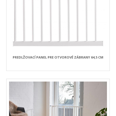
PREDLŽOVACÍ PANEL PRE OTVOROVÉ ZÁBRANY 64,5 CM