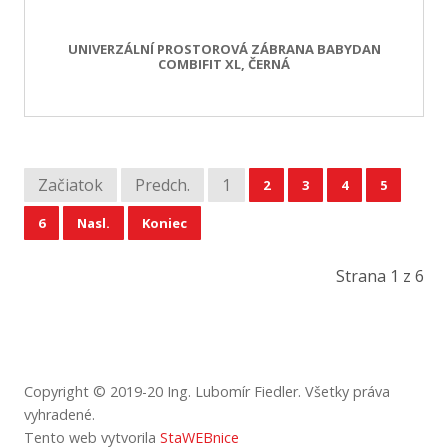
UNIVERZÁLNÍ PROSTOROVÁ ZÁBRANA BABYDAN
COMBIFIT XL, ČERNÁ
Začiatok
Predch.
1
2
3
4
5
6
Nasl.
Koniec
Strana 1 z 6
Copyright © 2019-20 Ing. Lubomír Fiedler.
Všetky
práva
vyhradené
.
Tento web vytvorila
StaWEBnice