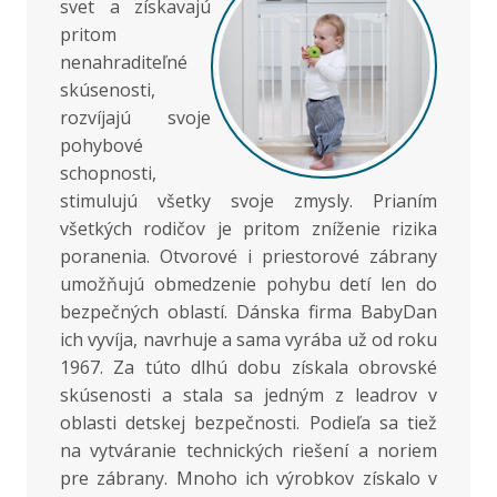
svet a získavajú
pritom
nenahraditeľné
skúsenosti,
rozvíjajú svoje
pohybové
schopnosti,
stimulujú všetky svoje zmysly. Prianím
všetkých rodičov je pritom zníženie rizika
poranenia. Otvorové i priestorové zábrany
umožňujú obmedzenie pohybu detí len do
bezpečných oblastí. Dánska firma BabyDan
ich vyvíja, navrhuje a sama vyrába už od roku
1967. Za túto dlhú dobu získala obrovské
skúsenosti a stala sa jedným z leadrov v
oblasti detskej bezpečnosti. Podieľa sa tiež
na vytváranie technických riešení a noriem
pre zábrany. Mnoho ich výrobkov získalo v