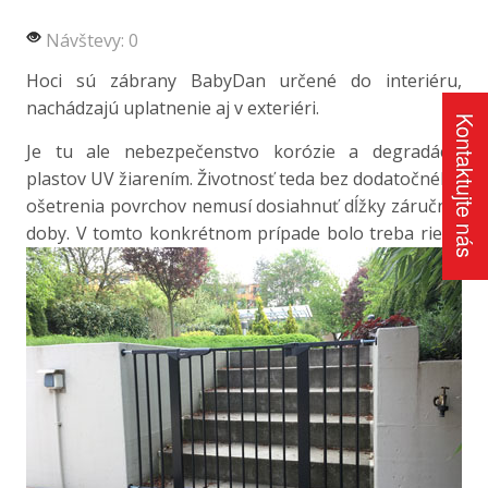
Návštevy: 0
Hoci
sú
zábrany
BabyDan
určené
do interiéru,
nachádzajú uplatnenie
aj
v
exteriéri
.
Kontaktujte nás
Je tu ale nebezpečenstvo korózie a degradácie
plastov UV žiarením. Životnosť teda bez dodatočného
ošetrenia povrchov nemusí dosiahnuť dĺžky záručnej
doby.
V tomto konkrétnom prípade bolo treba riešiť