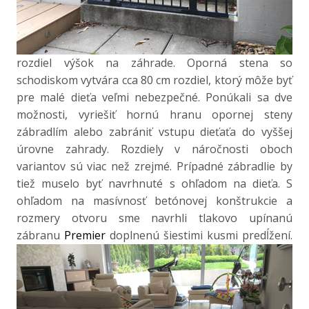
rozdiel výšok na záhrade. Oporná stena so
schodiskom vytvára cca 80 cm rozdiel, ktorý môže byť
pre malé dieťa veľmi nebezpečné. Ponúkali sa dve
možnosti, vyriešiť hornú hranu opornej steny
zábradlím alebo zabrániť vstupu dieťaťa do vyššej
úrovne zahrady. Rozdiely v náročnosti oboch
variantov sú viac než zrejmé. Prípadné zábradlie by
tiež muselo byť navrhnuté s ohľadom na dieťa. S
ohľadom na masívnosť betónovej konštrukcie a
rozmery otvoru sme navrhli tlakovo upínanú
zábranu
Premier
doplnenú šiestimi kusmi predĺžení.