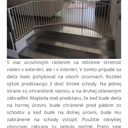
S viac úrovňovým riešením sa môžeme stretnúť
nielen v exteriéri, ale i v interiéri. V tomto prípade sa
dieťa malo pohybovať na oboch úrovniach. Rozdiel
výšok predstavujú 3 dosť široké schody. Na jednej
strane sú ohraničené stenou a na druhej skleneným
zábradlím. Majitelia mali predstavu, že keď bude dieťa
na hornej úrovni, bude chránené pred pádom zo
schodov a keď bude na dolnej úrovni, bude mu
zabránené na schody vstúpiť. Použitie obvyklej
otvorovej zábrany tu nebolo možné. Preto sme