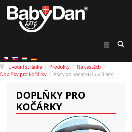
Úvodní stránka
/
Produkty
/
Na cestách
/
Doplňky pro kočárky
/
Kšíry do kočárku Lux Black
DOPLŇKY PRO
KOČÁRKY