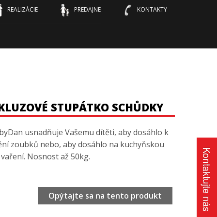
REALIZÁCIE
PREDAJNE
KONTAKTY
SKLUZOVÉ STUPÁTKO SCHŮDKY
yDan usnadňuje Vašemu dítěti, aby dosáhlo k
tění zoubků nebo, aby dosáhlo na kuchyňskou
Kontaktujte nás
 vaření. Nosnost až 50kg.
Opýtajte sa na tento produkt