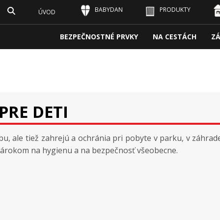
BABYDAN
PRODUKTY
ÚVOD
BEZPEČNOSTNÉ PRVKY
NA CESTÁCH
Z
PRE DETI
zbu, ale tiež zahrejú a ochránia pri pobyte v parku, v záhrad
 nárokom na hygienu a na bezpečnosť všeobecne.