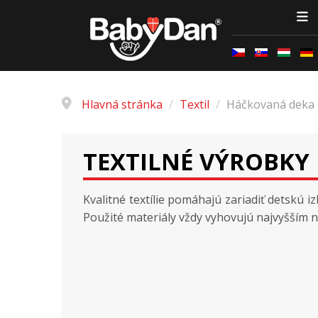
Hlavná stránka
/
Textil
/
Háčkovaná deka
TEXTILNÉ VÝROBKY 
Kvalitné textílie pomáhajú zariadiť detskú i
Použité materiály vždy vyhovujú najvyšším